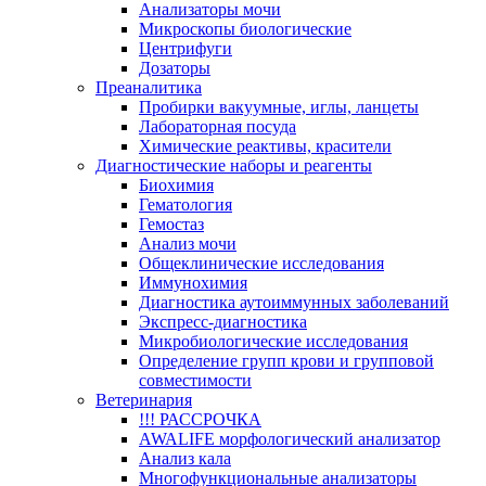
Анализаторы мочи
Микроскопы биологические
Центрифуги
Дозаторы
Преаналитика
Пробирки вакуумные, иглы, ланцеты
Лабораторная посуда
Химические реактивы, красители
Диагностические наборы и реагенты
Биохимия
Гематология
Гемостаз
Анализ мочи
Общеклинические исследования
Иммунохимия
Диагностика аутоиммунных заболеваний
Экспресс-диагностика
Микробиологические исследования
Определение групп крови и групповой
совместимости
Ветеринария
!!! РАССРОЧКА
AWALIFE морфологический анализатор
Анализ кала
Многофункциональные анализаторы